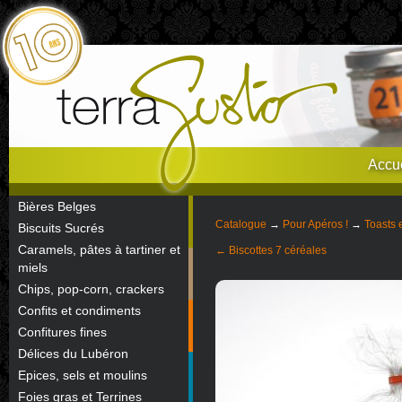
Accue
Bières Belges
Catalogue
→
Pour Apéros !
→
Toasts e
Biscuits Sucrés
Caramels, pâtes à tartiner et
← Biscottes 7 céréales
miels
Chips, pop-corn, crackers
Confits et condiments
Confitures fines
Délices du Lubéron
Epices, sels et moulins
Foies gras et Terrines