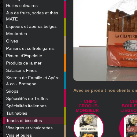
Huiles culinaires
Jus de fruits, sodas et thés
MATE
Liqueurs et apéros belges
Moutardes
Olives
Paniers et coffrets garnis
Piment d'Espelette
Produits de la mer
Salaisons Fines
Secrets de Famille et Apéro
& co - Bretagne
Avec ce produit nos clients on
Sirops
Spécialités de Truffes
- CHIPS
- CH
Spécialités italiennes
CROQUE-
BOULE
MONSIEUR -
LIÉGEOI
Tartinables
Toasts et biscottes
Vinaigres et vinaigrettes
Vins et bulles