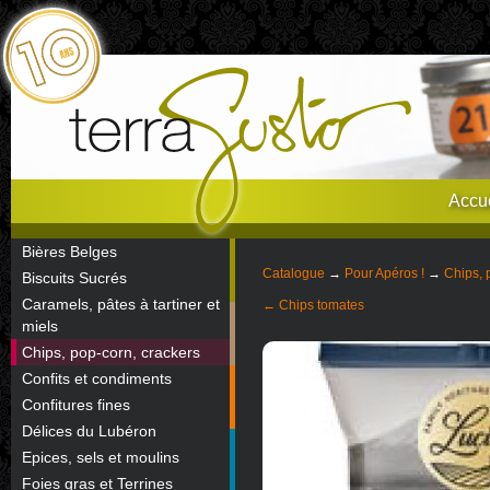
Accue
Bières Belges
Catalogue
→
Pour Apéros !
→
Chips, 
Biscuits Sucrés
Caramels, pâtes à tartiner et
← Chips tomates
miels
Chips, pop-corn, crackers
Confits et condiments
Confitures fines
Délices du Lubéron
Epices, sels et moulins
Foies gras et Terrines