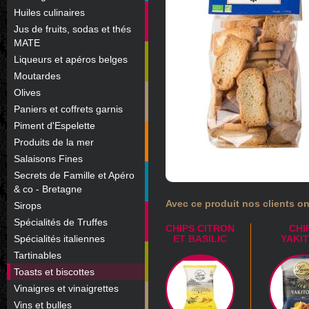
Huiles culinaires
Jus de fruits, sodas et thés
MATE
Liqueurs et apéros belges
Moutardes
Olives
Paniers et coffrets garnis
Piment d'Espelette
Produits de la mer
Salaisons Fines
Secrets de Famille et Apéro
& co - Bretagne
Avec ce produit nos clients on
Sirops
Spécialités de Truffes
CHIPS CITRON
CHI
Spécialités italiennes
ET BASILIC
YAKI
Tartinables
Toasts et biscottes
Vinaigres et vinaigrettes
Vins et bulles