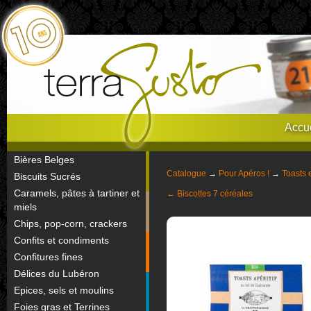
Accue
Bières Belges
Catalogue
→
Pour Apéros !
→
Toasts e
Biscuits Sucrés
Caramels, pâtes à tartiner et
← Biscottes 7 céréales
miels
Chips, pop-corn, crackers
Confits et condiments
Confitures fines
Délices du Lubéron
Epices, sels et moulins
Foies gras et Terrines