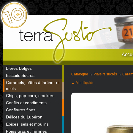
Accue
Bières Belges
Catalogue
→
Plaisirs sucrés
→
Carame
Biscuits Sucrés
Caramels, pâtes à tartiner et
← Miel liquide
miels
Chips, pop-corn, crackers
Confits et condiments
Confitures fines
Délices du Lubéron
Epices, sels et moulins
Foies gras et Terrines