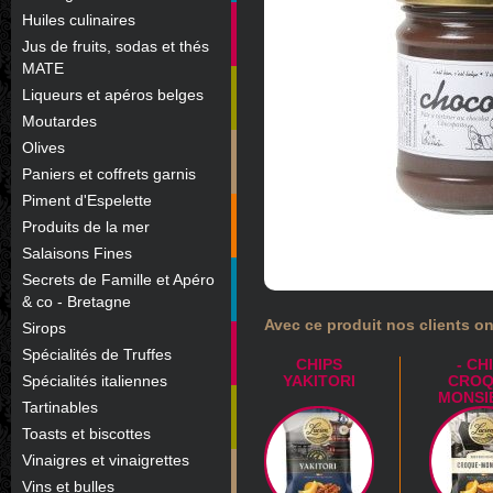
Huiles culinaires
Jus de fruits, sodas et thés
MATE
Liqueurs et apéros belges
Moutardes
Olives
Paniers et coffrets garnis
Piment d'Espelette
Produits de la mer
Salaisons Fines
Secrets de Famille et Apéro
& co - Bretagne
Avec ce produit nos clients on
Sirops
Spécialités de Truffes
CHIPS
- CH
Spécialités italiennes
YAKITORI
CROQ
MONSI
Tartinables
Toasts et biscottes
Vinaigres et vinaigrettes
Vins et bulles