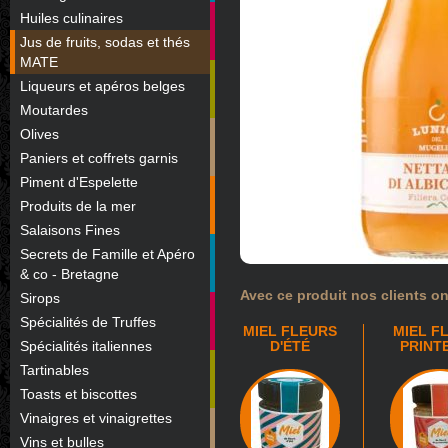
Huiles culinaires
Jus de fruits, sodas et thés
MATE
Liqueurs et apéros belges
Moutardes
Olives
Paniers et coffrets garnis
Piment d'Espelette
Produits de la mer
Salaisons Fines
Secrets de Famille et Apéro
& co - Bretagne
Avec ce produit nos clients on
Sirops
Spécialités de Truffes
MIEL FLEURS
MIEL F
Spécialités italiennes
D'ÉTÉ
PRINT
Tartinables
Toasts et biscottes
Vinaigres et vinaigrettes
Vins et bulles