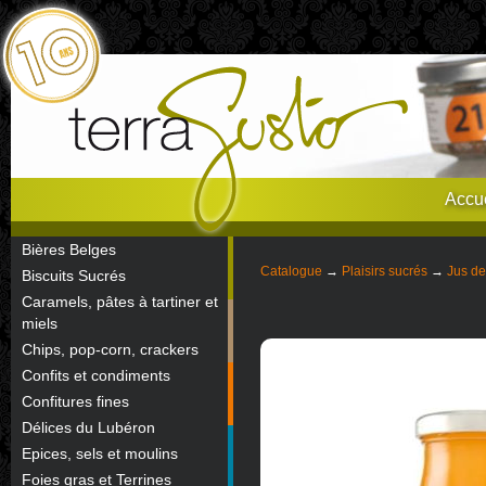
Accue
Bières Belges
Catalogue
→
Plaisirs sucrés
→
Jus de
Biscuits Sucrés
Caramels, pâtes à tartiner et
miels
Chips, pop-corn, crackers
Confits et condiments
Confitures fines
Délices du Lubéron
Epices, sels et moulins
Foies gras et Terrines