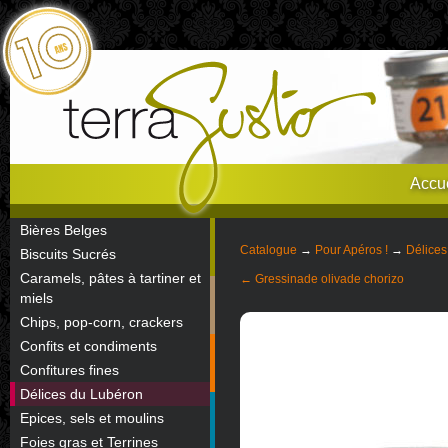
Accue
Bières Belges
Catalogue
→
Pour Apéros !
→
Délices
Biscuits Sucrés
Caramels, pâtes à tartiner et
← Gressinade olivade chorizo
miels
Chips, pop-corn, crackers
Confits et condiments
Confitures fines
Délices du Lubéron
Epices, sels et moulins
Foies gras et Terrines