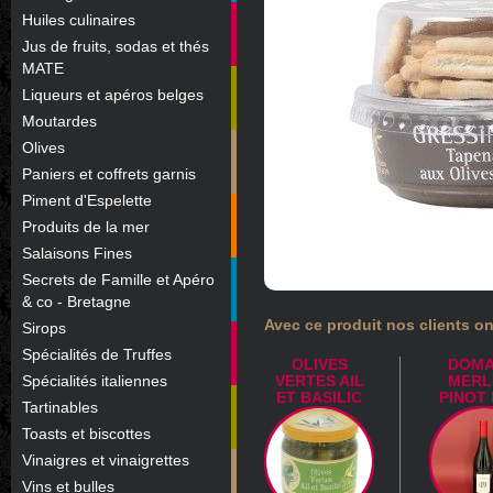
Huiles culinaires
Jus de fruits, sodas et thés
MATE
Liqueurs et apéros belges
Moutardes
Olives
Paniers et coffrets garnis
Piment d'Espelette
Produits de la mer
Salaisons Fines
Secrets de Famille et Apéro
& co - Bretagne
Avec ce produit nos clients on
Sirops
Spécialités de Truffes
OLIVES
DOMA
Spécialités italiennes
VERTES AIL
MERL
ET BASILIC
PINOT
Tartinables
Toasts et biscottes
Vinaigres et vinaigrettes
Vins et bulles