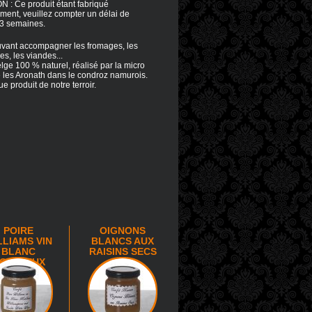
 : Ce produit étant fabriqué
ement, veuillez compter un délai de
3 semaines.
uvant accompagner les fromages, les
es, les viandes...
lge 100 % naturel, réalisé par la micro
e les Aronath dans le condroz namurois.
e produit de notre terroir.
POIRE
OIGNONS
LLIAMS VIN
BLANCS AUX
BLANC
RAISINS SECS
OELLEUX