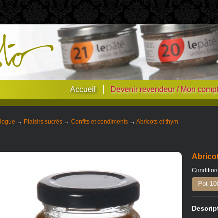
Accueil
Devenir revendeur / Mon comp
logue
→
Plaisirs sucrés
→
Confits et condiments
→
Abricots et thym
Abrico
Conditio
Pot 10
Descrip