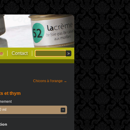
te
Contact
Chicons à l'orange →
ts et thym
nnement
0 ml
tion