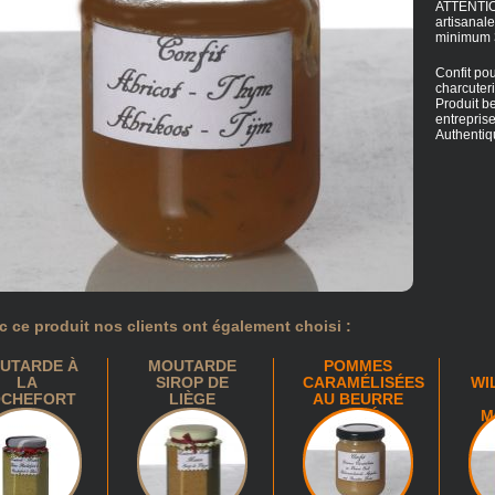
ATTENTION
artisanal
minimum 
Confit po
charcuteri
Produit be
entrepris
Authentiqu
c ce produit nos clients ont également choisi :
UTARDE À
MOUTARDE
POMMES
LA
SIROP DE
CARAMÉLISÉES
WI
CHEFORT
LIÈGE
AU BEURRE
8
SALÉ
M